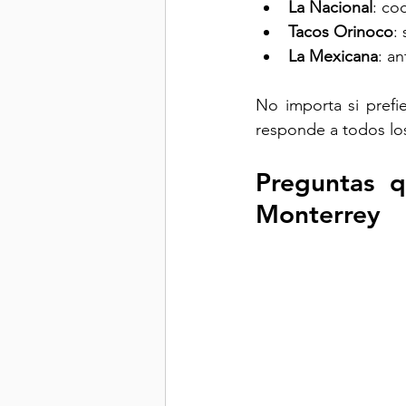
La Nacional
: co
Tacos Orinoco
:
La Mexicana
: a
No importa si prefi
responde a todos lo
Preguntas q
Monterrey