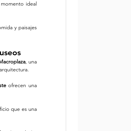
l momento ideal 
mida y paisajes 
museos
Macroplaza
, una 
arquitectura. 
ste 
ofrecen una 
icio que es una 