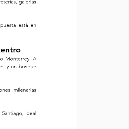
eterías, galerías 
puesta está en 
centro
o Monterrey. A 
es y un bosque 
nes milenarias 
 Santiago, ideal 