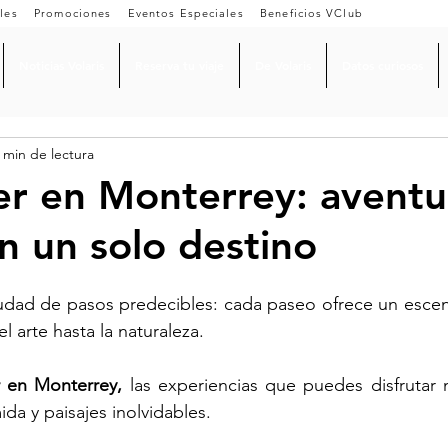
les
Promociones
Eventos Especiales
Beneficios VClub
Noticias Volaris
Reserva tu viaje
De Volaris
Datos curiosos
 min de lectura
r en Monterrey: aventu
en un solo destino
udad de pasos predecibles: cada paseo ofrece un escena
l arte hasta la naturaleza. 
 en Monterrey,
 las experiencias que puedes disfrutar m
da y paisajes inolvidables.