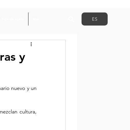
ES
Tips de vuelo
Más
ras y
rio nuevo y un 
ezclan cultura, 