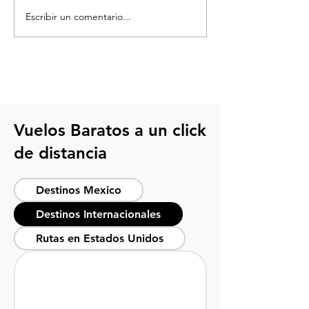
Escribir un comentario...
La mejor época para
6 Tips para viaj
viajar a Nueva York:
Nueva York sin 
Planifica tu aventura
más
perfecta
Vuelos Baratos a un click
de distancia
Destinos Mexico
Destinos Internacionales
Rutas en Estados Unidos