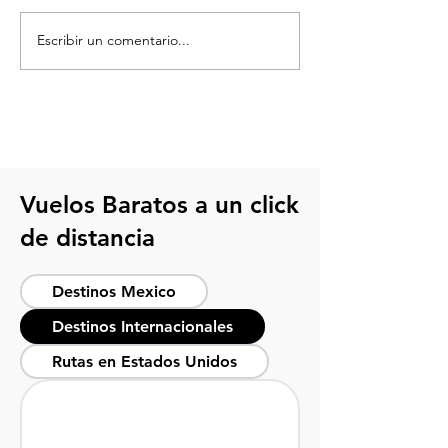
Escribir un comentario...
6 Tips para viajar a
Qué hacer en N
Nueva York sin gastar de
York: Guía para
más
la ciudad que n
duerme
Vuelos Baratos a un click
de distancia
Destinos Mexico
Destinos Internacionales
Rutas en Estados Unidos