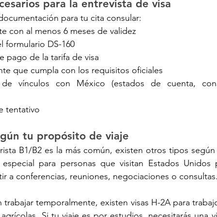
sarios para la entrevista de visa
 documentación para tu cita consular:
te con al menos 6 meses de validez
l formulario DS-160
pago de la tarifa de visa
nte que cumpla con los requisitos oficiales
e vínculos con México (estados de cuenta, consta
je tentativo
egún tu propósito de viaje
rista B1/B2 es la más común, existen otros tipos según 
s especial para personas que visitan Estados Unidos 
ir a conferencias, reuniones, negociaciones o consultas
 trabajar temporalmente, existen visas H-2A para trabajo
grícolas. Si tu viaje es por estudios, necesitarás una v