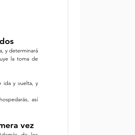
idos
a, y determinará 
uye la toma de 
ida y vuelta, y 
ospedarás, así 
imera vez
Además de los 