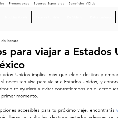
les
Promociones
Eventos Especiales
Beneficios VClub
Noticias Volaris
Reserva tu viaje
De Volaris
Datos curiosos
 de lectura
os para viajar a Estados
éxico
Estados Unidos implica más que elegir destino y empaca
Í necesitan visa para viajar a Estados Unidos, y conocer
rritorio te ayudará a evitar contratiempos en el aeropuert
l primer momento.
pciones accesibles para tu próximo viaje, encontrarás 
rán llegar a múltiples destinos estadounidenses sin c