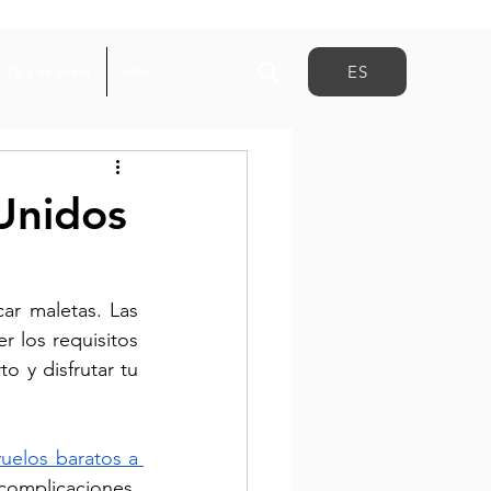
ES
Tips de vuelo
Más
 Unidos
r maletas. Las 
 los requisitos 
o y disfrutar tu 
vuelos baratos a 
omplicaciones. 