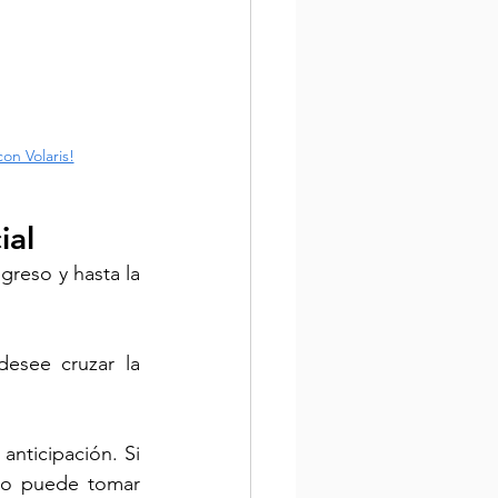
on Volaris!
ial
reso y hasta la 
esee cruzar la 
nticipación. Si 
so puede tomar 