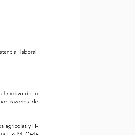
ncia laboral, 
el motivo de tu 
por razones de 
.
s agrícolas y H-
isa F o M. Cada 