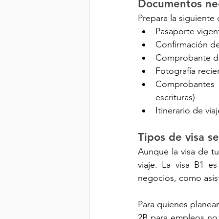
Documentos nece
Prepara la siguiente
Pasaporte vigen
Confirmación de
Comprobante de 
Fotografía recie
Comprobantes d
escrituras)
Itinerario de via
Tipos de visa s
Aunque la visa de tu
viaje. La visa B1 e
negocios, como asist
Para quienes planean
2B para empleos no a