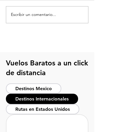
Escribir un comentario...
Descubre la frontera en
Descubre el enc
los mejores lugares para
Pacífico en las 
visitar en Tijuana
Tijuana
Vuelos Baratos a un click
de distancia
Destinos Mexico
Destinos Internacionales
Rutas en Estados Unidos