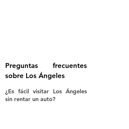
Preguntas frecuentes 
sobre Los Ángeles
¿Es fácil visitar Los Ángeles 
sin rentar un auto?
Depende de tu itinerario. Puedes visitar 
algunas zonas usando apps de 
movilidad, Metro, autobuses, shuttles y 