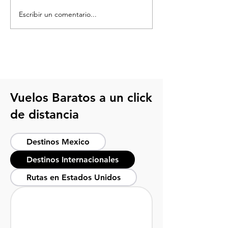
Escribir un comentario...
Requisitos para viajar a
¿Qué debo lleva
Estados Unidos desde
estadio de fútb
México
Checklist para d
cada partido
Vuelos Baratos a un click
de distancia
Destinos Mexico
Destinos Internacionales
Rutas en Estados Unidos