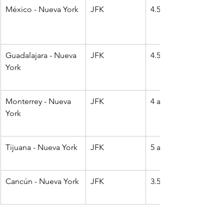
México - Nueva York
JFK
4.5 a 5.5 horas
Guadalajara - Nueva 
JFK
4.5 a 6 horas
York
Monterrey - Nueva 
JFK
4 a 5.5 horas
York
Tijuana - Nueva York
JFK
5 a 7 horas
Cancún - Nueva York
JFK
3.5 a 5 horas