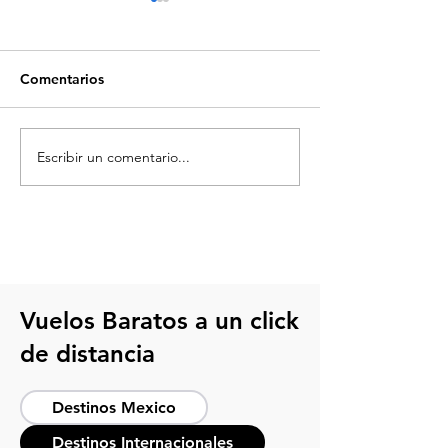
Comentarios
Escribir un comentario...
Requisitos para viajar en
Qué partidos h
avión dentro de México
México 2026: g
sedes y calenda
Vuelos Baratos a un click
de distancia
Destinos Mexico
Destinos Internacionales