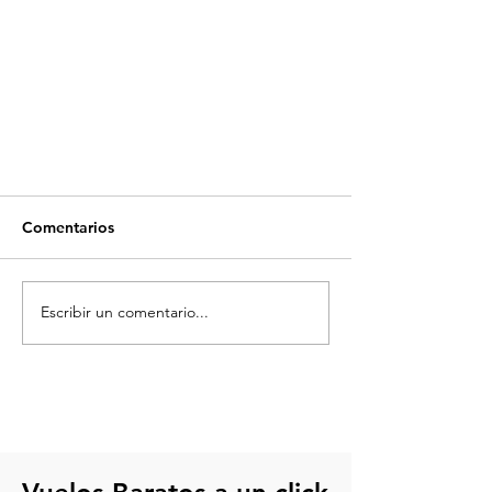
Comentarios
Escribir un comentario...
Qué hacer en Cancún con niños:
Las mejores actividades
familiares