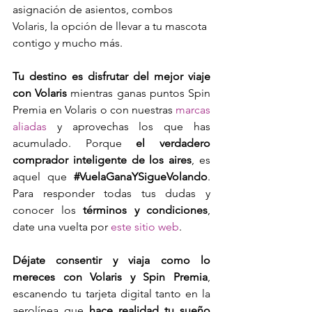
asignación de asientos, combos 
Volaris, la opción de llevar a tu mascota 
contigo y mucho más.
Tu destino es disfrutar del mejor viaje 
con Volaris
 mientras ganas puntos Spin 
Premia en Volaris o con nuestras 
marcas 
aliadas
 y aprovechas los que has 
acumulado. Porque 
el verdadero 
comprador inteligente de los aires
, es 
aquel que 
#VuelaGanaYSigueVolando
. 
Para responder todas tus dudas y 
conocer los 
términos y condiciones
, 
date una vuelta por 
este sitio web
.
Déjate consentir y viaja como lo 
mereces con Volaris y Spin Premia
, 
escanendo tu tarjeta digital tanto en la 
aerolínea que 
hace realidad tu sueño 