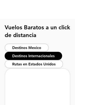
Vuelos Baratos a un click
de distancia
Destinos Mexico
Destinos Internacionales
Rutas en Estados Unidos