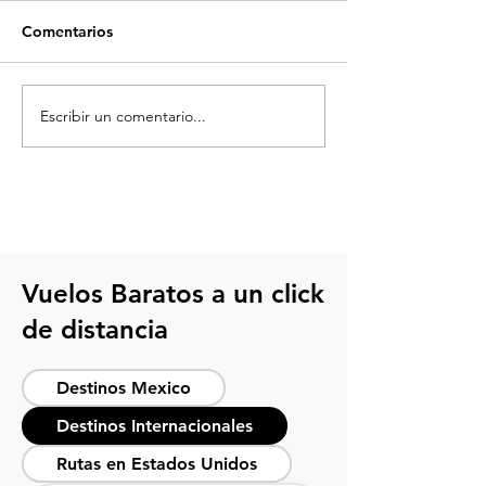
Comentarios
Escribir un comentario...
Volaris anuncia nueva
Puentes y días f
ruta Tijuana - Las Vegas
en 2024 para sa
viaje
Vuelos Baratos a un click
de distancia
Destinos Mexico
Destinos Internacionales
Rutas en Estados Unidos