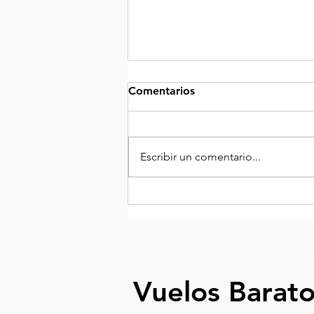
Comentarios
Escribir un comentario...
Nueva ruta: Vuela directo de
Guadalajara a San José,
Costa Rica con Volaris
Vuelos Baratos