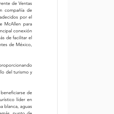
ente de Ventas 
en compañía de 
adecidos por el 
e McAllen para 
ncipal conexión 
de facilitar el 
ntes de México, 
proporcionando 
o del turismo y 
beneficiarse de 
ístico líder en 
a blanca, aguas 
demás, punto de 