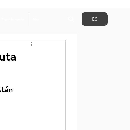
ES
Tips de vuelo
Más
ruta
stán 