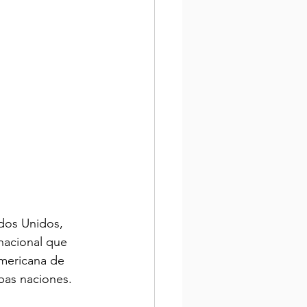
ados Unidos, 
nacional que 
mericana de 
bas naciones.