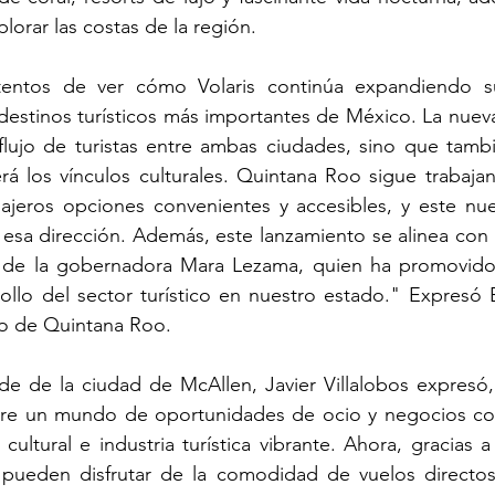
plorar las costas de la región.
entos de ver cómo Volaris continúa expandiendo su
estinos turísticos más importantes de México. La nueva
l flujo de turistas entre ambas ciudades, sino que tambi
erá los vínculos culturales. Quintana Roo sigue trabaj
viajeros opciones convenientes y accesibles, y este nu
n esa dirección. Además, este lanzamiento se alinea con l
 de la gobernadora Mara Lezama, quien ha promovido 
rollo del sector turístico en nuestro estado." Expresó
mo de Quintana Roo.
lde de la ciudad de McAllen, Javier Villalobos expresó, "
bre un mundo de oportunidades de ocio y negocios co
 cultural e industria turística vibrante. Ahora, gracias a V
 pueden disfrutar de la comodidad de vuelos directos 