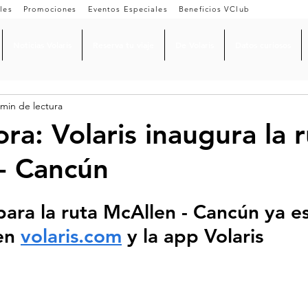
les
Promociones
Eventos Especiales
Beneficios VClub
Noticias Volaris
Reserva tu viaje
De Volaris
Datos curiosos
 min de lectura
ra: Volaris inaugura la 
- Cancún
para la ruta McAllen - Cancún ya e
en 
volaris.com
 y la app Volaris