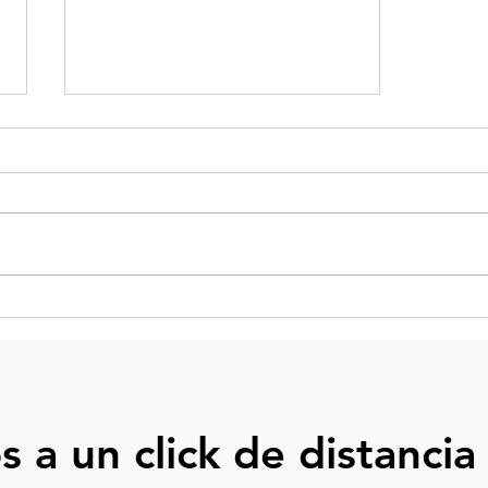
Volaris anuncia nueva ruta
Tijuana - Las Vegas
 a un click de distancia