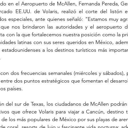
ado en el Aeropuerto de McAllen, Fernanda Pereda, Ger
cado EE.UU. de Volaris, realizó el corte del listón 
ados especiales, ante quienes señaló: “Estamos muy agr
 que nos brindaron las autoridades y el aeropuerto d
uta con la que fortalecemos nuestra posición como la pri
dades latinas con sus seres queridos en México, además 
s estadounidenses a los destinos turísticos más importa
.
 con dos frecuencias semanales (miércoles y sábados),
 entre dos puntos estratégicos que fomentan el desarroll
os países.
ón del sur de Texas, los ciudadanos de McAllen podrán 
ivos que ofrece Volaris para viajar a Cancún, destino tur
 de los más populares de México por sus playas de aren
 de coral, resorts de lujo y fascinante vida nocturna; a