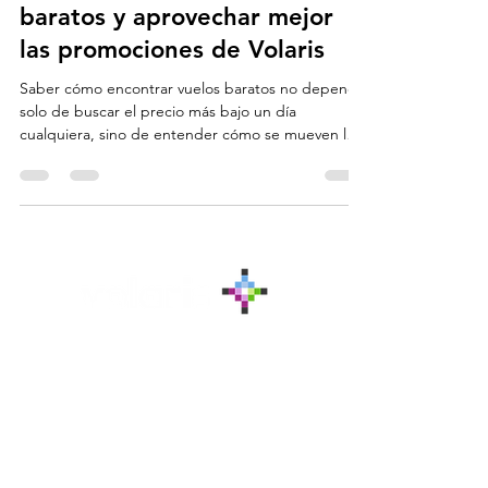
Cómo encontrar vuelos
baratos y aprovechar mejor
las promociones de Volaris
Saber cómo encontrar vuelos baratos no depende
solo de buscar el precio más bajo un día
cualquiera, sino de entender cómo se mueven las
tarifas, qué herramientas pone a tu alcance la
aerolínea y en qué momentos conviene reservar.
Vuelos Nacionales
Vuelos a Cancún
Vuelos a Guadalajara