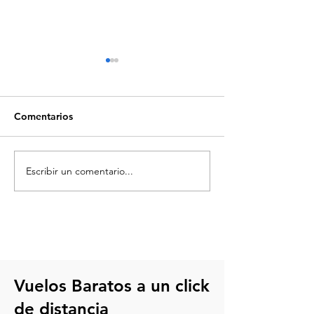
Comentarios
Escribir un comentario...
Requisitos para viajar a
¿Qué debo lleva
Estados Unidos desde
estadio de fútb
México
Checklist para d
cada partido
Vuelos Baratos a un click
de distancia